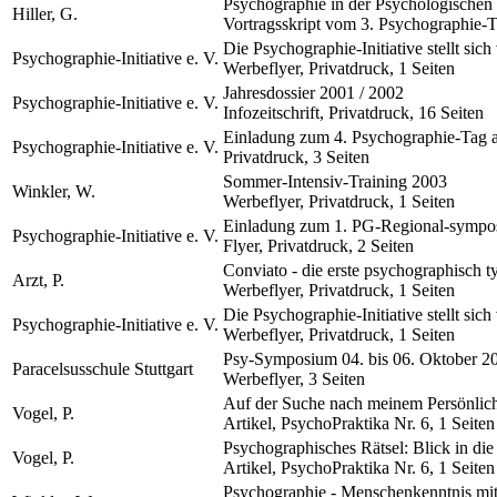
Psychographie in der Psychologischen
Hiller, G.
Vortragsskript vom 3. Psychographie-T
Die Psychographie-Initiative stellt sich
Psychographie-Initiative e. V.
Werbeflyer, Privatdruck, 1 Seiten
Jahresdossier 2001 / 2002
Psychographie-Initiative e. V.
Infozeitschrift, Privatdruck, 16 Seiten
Einladung zum 4. Psychographie-Tag 
Psychographie-Initiative e. V.
Privatdruck, 3 Seiten
Sommer-Intensiv-Training 2003
Winkler, W.
Werbeflyer, Privatdruck, 1 Seiten
Einladung zum 1. PG-Regional-sympo
Psychographie-Initiative e. V.
Flyer, Privatdruck, 2 Seiten
Conviato - die erste psychographisch t
Arzt, P.
Werbeflyer, Privatdruck, 1 Seiten
Die Psychographie-Initiative stellt sich
Psychographie-Initiative e. V.
Werbeflyer, Privatdruck, 1 Seiten
Psy-Symposium 04. bis 06. Oktober 2
Paracelsusschule Stuttgart
Werbeflyer, 3 Seiten
Auf der Suche nach meinem Persönlichk
Vogel, P.
Artikel, PsychoPraktika Nr. 6, 1 Seiten
Psychographisches Rätsel: Blick in di
Vogel, P.
Artikel, PsychoPraktika Nr. 6, 1 Seiten
Psychographie - Menschenkenntnis mi