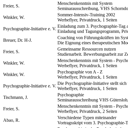
Menschenkenntnis mit System
Freier, S.
Seminarausschreibung, VHS Schorndorf
Sommer-Intensiv-Training 2002
Winkler, W.
Werbeflyer, Privatdruck, 1 Seiten
Einladung zum 3. Psychographie-Tag 
Psychographie-Initiative e. V.
Einladung und Tagungsprogramm, Priva
Coaching von Führungskräften im Sys
Breuer, Dr. H-J.
Die Eignung eines therapeutischen Mod
Gemeinsame Ressourcen nutzen
Freier, S.
Studienarbeit. Bewerbungsarbeit zur Ze
Menschenkenntnis mit System - Psych
Winkler, W.
Werbeflyer, Privatdruck, 1 Seiten
Psychographie von A - Z
Winkler, W.
Werbeflyer, Privatdruck, 1 Seiten
Die Psychographie-Initiative stellt sich
Psychographie-Initiative e. V.
Werbeflyer, Privatdruck, 1 Seiten
Psychographie
Tischmann, J.
Seminarausschreibung VHS Gütersloh,
Menschenkenntnis mit System - Psych
Freier, S.
Werbeflyer, Privatdruck, 2 Seiten
Verschiedene Typen miteinander
Abao, R.
Vortragsskript vom 3. Psychographie-Ta