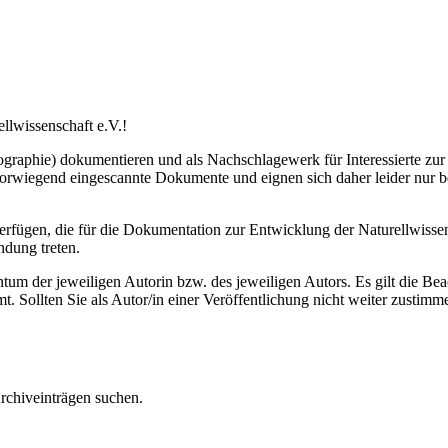
llwissenschaft e.V.!
raphie) dokumentieren und als Nachschlagewerk für Interessierte zur V
 vorwiegend eingescannte Dokumente und eignen sich daher leider nur 
) verfügen, die für die Dokumentation zur Entwicklung der Naturellwiss
ndung treten.
tum der jeweiligen Autorin bzw. des jeweiligen Autors. Es gilt die Be
t. Sollten Sie als Autor/in einer Veröffentlichung nicht weiter zustim
rchiveinträgen suchen.